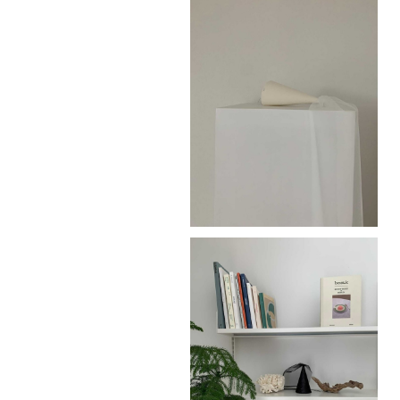
bananaj
pink151
【即納】Fairy party hat (ivory)
ellymolly
¥1,900
【即納】mini Fairy party hat (glitt
er black)
¥1,600