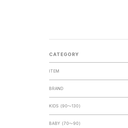
CATEGORY
ITEM
outer
BRAND
tops
Amber (kids)
KIDS (90〜130)
cut sew
bottom
Aosta (baby&kids)
BABY (70〜90)