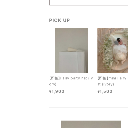
lool (baby&kids)
PICK UP
mamami（kids）
minirobe (baby)
nunubiel (baby
openingN (baby&kids)
【即納】Fairy party hat (iv
【即納】mini Fairy 
ory)
at (ivory)
¥1,900
¥1,500
pour enfant(kids)
jejeunosity