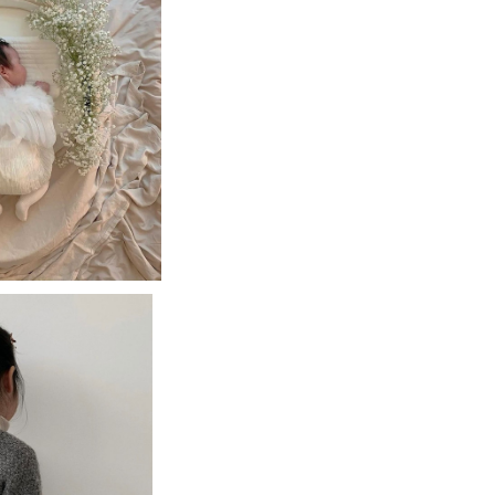
 party hat (ivor
y)
,500
airband ヘアゴ
ム
800