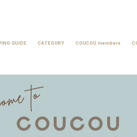
ING GUIDE
CATEGORY
COUCOU members
C