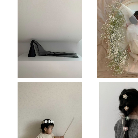
【即納】Fairy party hat (glitter bla
【即納】mini Fairy
ck)
¥2,000
¥1
【即納】Daisy crown
【即納】Margaret h
¥1,400
¥