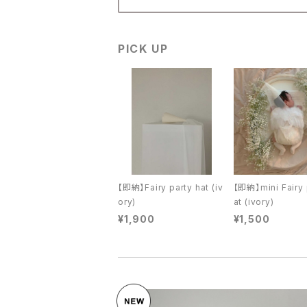
lool (baby&kids)
PICK UP
mamami（kids）
minirobe (baby)
nunubiel (baby
openingN (baby&kids)
【即納】Fairy party hat (iv
【即納】mini Fairy 
ory)
at (ivory)
¥1,900
¥1,500
pour enfant(kids)
jejeunosity