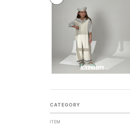
bananaj
pink151
【残り僅か】classic sailor jumpsui
t セーラージャンプスーツ
¥2,550
ellymolly
50%OFF
CATEGORY
ITEM