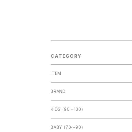
CATEGORY
ITEM
outer
BRAND
tops
Amber (kids)
KIDS (90〜130)
cut sew
bottom
Aosta (baby&kids)
BABY (70〜90)