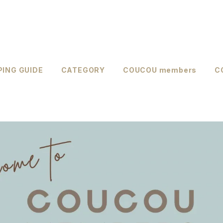
ING GUIDE
CATEGORY
COUCOU members
C