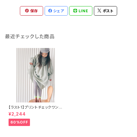
保存
シェア
LINE
ポスト
最近チェックした商品
【ラスト1】プリントチェックワンピ
ース
¥2,244
60%OFF