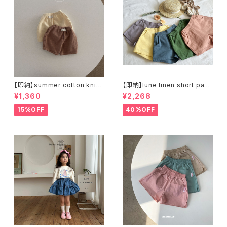
【即納】summer cotton knit
【即納】lune linen short pant
pants ショートパンツ ブルマ
s リネンショートパンツ
¥1,360
¥2,268
15%OFF
40%OFF