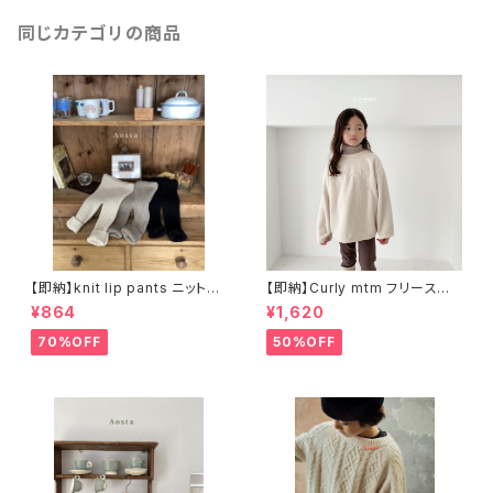
同じカテゴリの商品
【即納】knit lip pants ニットパ
【即納】Curly mtm フリースス
ンツ
ウェット
¥864
¥1,620
70%OFF
50%OFF