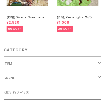
【即納】Giselle One-piece
【即納】Peco tights タイツ
¥2,520
¥1,008
60%OFF
30%OFF
CATEGORY
ITEM
outer
BRAND
tops
Amber (kids)
KIDS (90〜130)