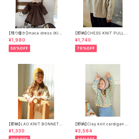
【残り僅か】maca dress (KID
【即納】CHESS KNIT PULLOV
S) コーデュロイワンピース
ER ニットケーブルプルオーバー
¥1,980
¥1,740
50%OFF
70%OFF
【即納】LAO KNIT BONNET
【即納】Clay knit cardigan ニ
ニット帽
ットカーディガン
¥1,330
¥3,564