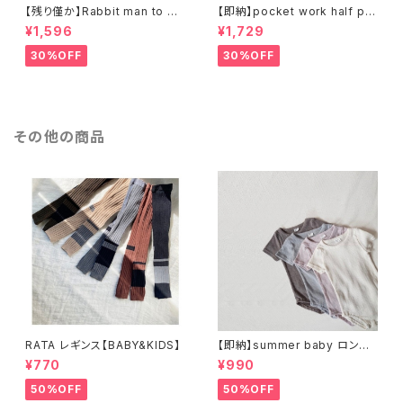
【残り僅か】Rabbit man to ma
【即納】pocket work half pa
n ラビットスウェットT
nts ワークハーフパンツ
¥1,596
¥1,729
30%OFF
30%OFF
その他の商品
RATA レギンス【BABY&KIDS】
【即納】summer baby ロンパ
ース
¥770
¥990
50%OFF
50%OFF