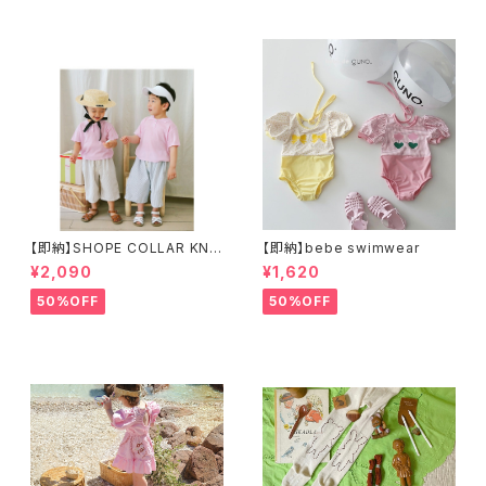
【即納】SHOPE COLLAR KNI
【即納】bebe swimwear
T PULLOVER カラーニットポ
¥2,090
¥1,620
ロプルオーバー
50%OFF
50%OFF