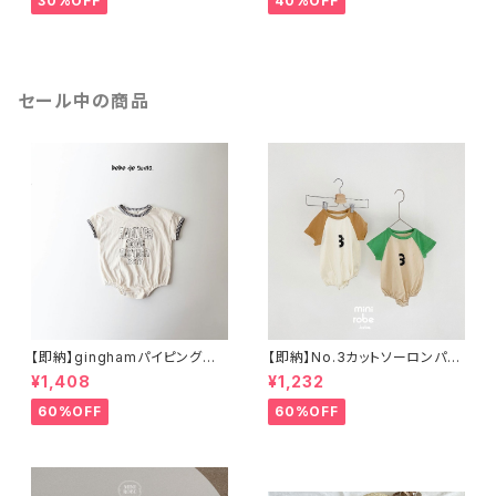
30%OFF
40%OFF
セール中の商品
【即納】ginghamパイピングロ
【即納】No.3カットソーロンパー
ンパース
ス
¥1,408
¥1,232
60%OFF
60%OFF