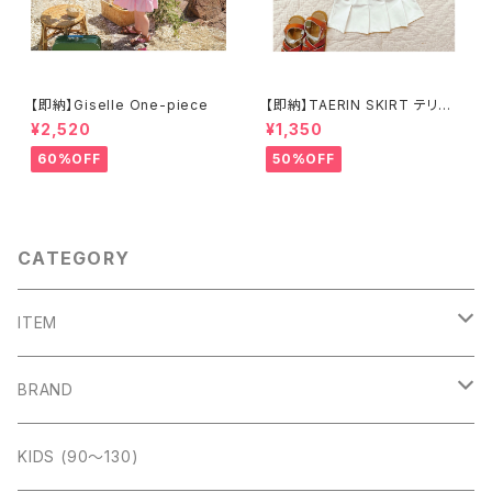
【即納】Giselle One-piece
【即納】TAERIN SKIRT テリン
スカート スイムウェア
¥2,520
¥1,350
60%OFF
50%OFF
CATEGORY
ITEM
outer
BRAND
tops
Amber (kids)
KIDS (90〜130)