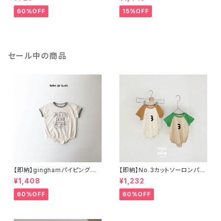
60%OFF
15%OFF
セール中の商品
【即納】ginghamパイピングロ
【即納】No.3カットソーロンパー
ンパース
ス
¥1,408
¥1,232
60%OFF
60%OFF