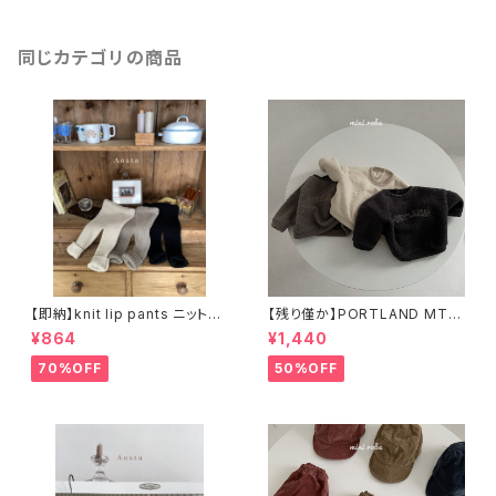
同じカテゴリの商品
【即納】knit lip pants ニットパ
【残り僅か】PORTLAND MTM
ンツ
(BABY) フリーススウェット
¥864
¥1,440
70%OFF
50%OFF