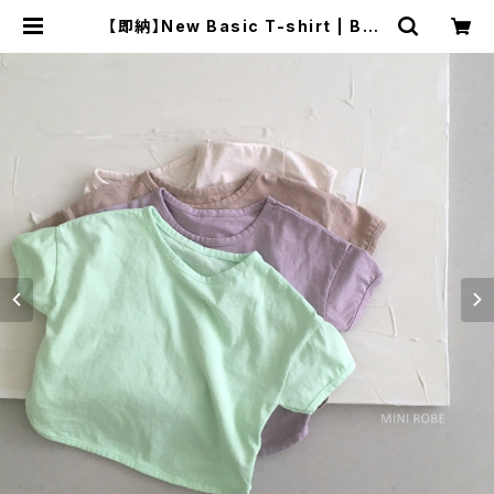
【即納】New Basic T-shirt | Bau
mcoucou