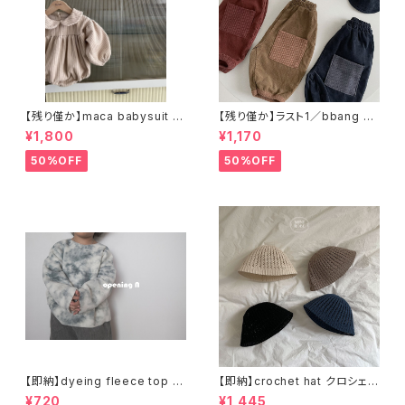
【残り僅か】maca babysuit (B
【残り僅か】ラスト1／bbang pa
ABY) コーデュロイロンパース
nts (BABY) コーデュロイパン
¥1,800
¥1,170
ツ
50%OFF
50%OFF
【即納】dyeing fleece top フ
【即納】crochet hat クロシェハ
リーストップス
ット
¥720
¥1,445