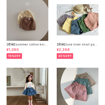
【即納】summer cotton knit
【即納】lune linen short pant
pants ショートパンツ ブルマ
s リネンショートパンツ
¥1,360
¥2,268
15%OFF
40%OFF