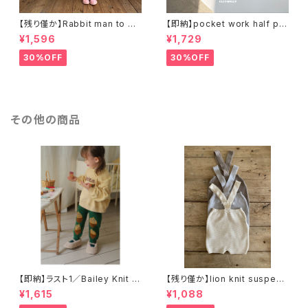
【残り僅か】Rabbit man to ma
【即納】pocket work half pa
n ラビットスウェットT
nts ワークハーフパンツ
¥1,596
¥1,729
30%OFF
30%OFF
その他の商品
【即納】ラスト1／Bailey Knit P
【残り僅か】lion knit suspend
ants ジャガードニットパンツ
ers
¥1,615
¥1,088