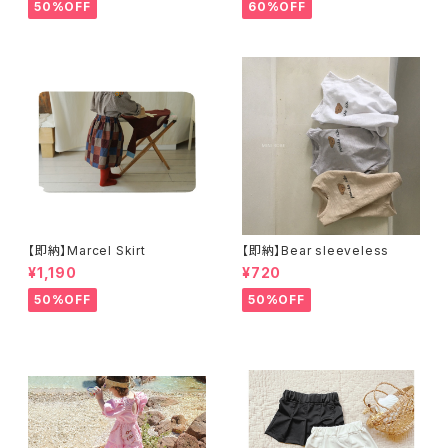
50%OFF
60%OFF
【即納】Marcel Skirt
【即納】Bear sleeveless
¥1,190
¥720
50%OFF
50%OFF