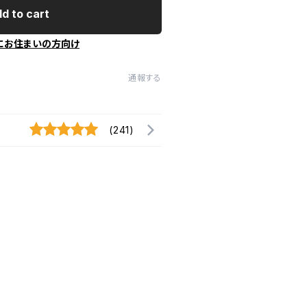
d to cart
にお住まいの方向け
通報する
(241)