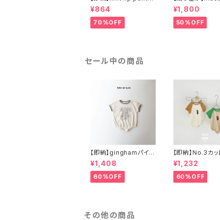
ニットパンツ
ysuit (BABY)
¥864
¥1,800
ロイロンパース
70%OFF
50%OFF
セール中の商品
【即納】ginghamパイピ
【即納】No.3カ
ングロンパース
ロンパース
¥1,408
¥1,232
60%OFF
60%OFF
その他の商品