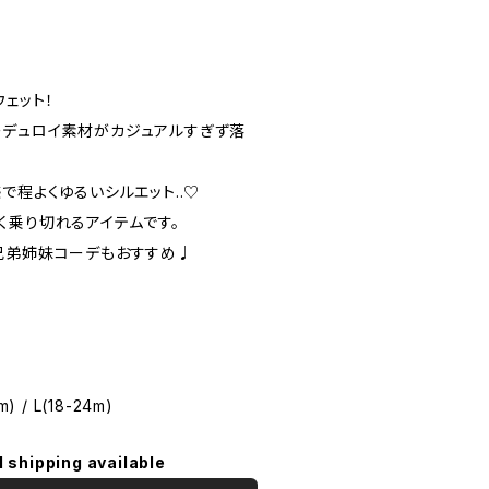
ェット！
デュロイ素材がカジュアルすぎず落
で程よくゆるいシルエット..♡
く乗り切れるアイテムです。
兄弟姉妹コーデもおすすめ♩
) / L(18-24m)
l shipping available