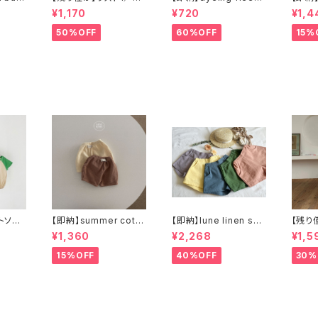
 コーデュ
ang pants (BABY) コ
top フリーストップス
ロシェ
¥1,170
¥720
¥1,4
ーデュロイパンツ
50%OFF
60%OFF
15%
ットソー
【即納】summer cotto
【即納】lune linen sho
【残り僅か
n knit pants ショート
rt pants リネンショー
n to man 
¥1,360
¥2,268
¥1,5
パンツ ブルマ
トパンツ
ェット
15%OFF
40%OFF
30%