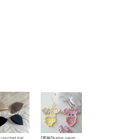
crochet hat ク
【即納】bebe swimwe