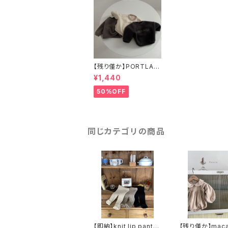
【残り僅か】PORTLAN
D MTM (BABY) フリ
¥1,440
ーススウェット
50%OFF
同じカテゴリの商品
【即納】knit lip pants
【残り僅か】maca