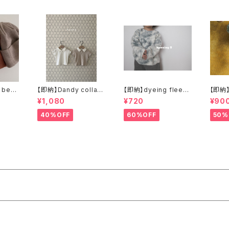
 bean
【即納】Dandy collar
【即納】dyeing fleece
【即納】
T ダンディカラTシャツ
top フリーストップス
¥1,080
¥720
¥90
40%OFF
60%OFF
50%