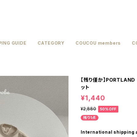
ING GUIDE
CATEGORY
COUCOU members
C
【残り僅か】PORTLAND
ット
¥1,440
¥2,880
50%OFF
残り1点
International shipping 