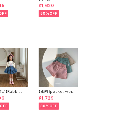
ハット
ar
45
¥1,620
OFF
50%OFF
】Rabbit ma
【即納】pocket work
ラビットスウ
half pants ワークハー
96
¥1,729
T
フパンツ
OFF
30%OFF