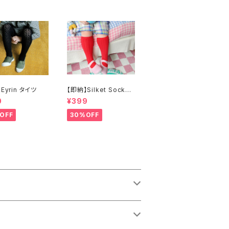
Eyrin タイツ
【即納】Silket Socks
ハイソックス
0
¥399
OFF
30%OFF