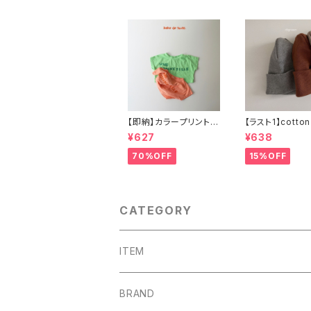
【即納】カラープリントT
【ラスト1】cotton
シャツ
ie コットンビーニー
¥627
¥638
ニット帽
70%OFF
15%OFF
CATEGORY
ITEM
outer
BRAND