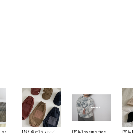
 bab
【残り僅か】ラスト1／bb
【即納】dyeing fleece
【即納】