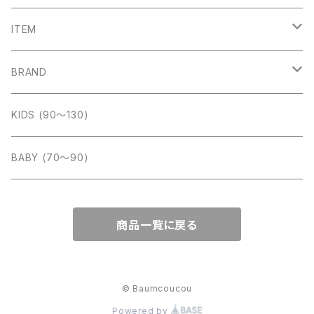
ITEM
outer
BRAND
tops
Amber (kids)
KIDS (90〜130)
cut sew
bottom
Aosta (baby&kids)
BABY (70〜90)
one-piece
Babar mignon
商品一覧に戻る
rompers
BIEN A BIEN (kids)
socks
bien a bien (baby)
© Baumcoucou
Powered by