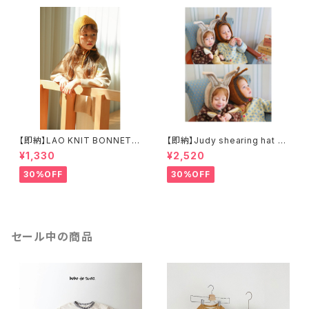
【即納】LAO KNIT BONNET
【即納】Judy shearing hat ジ
ニット帽
ュディダンブルハット
¥1,330
¥2,520
30%OFF
30%OFF
セール中の商品