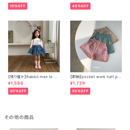
15%OFF
40%OFF
【残り僅か】Rabbit man to ma
【即納】pocket work half pa
n ラビットスウェットT
nts ワークハーフパンツ
¥1,596
¥1,729
30%OFF
30%OFF
その他の商品