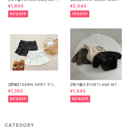
ABY) コーデュロイロンパース
シアーブラウス
¥1,800
¥2,040
50%OFF
15%OFF
【即納】TAERIN SKIRT テリン
【残り僅か】PORTLAND MTM
スカート スイムウェア
(BABY) フリーススウェット
¥1,350
¥1,440
50%OFF
50%OFF
CATEGORY