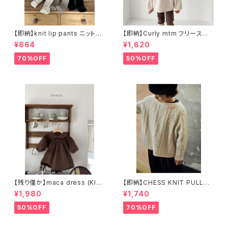
【即納】knit lip pants ニットパ
【即納】Curly mtm フリースス
ンツ
ウェット
¥864
¥1,620
70%OFF
50%OFF
【残り僅か】maca dress (KID
【即納】CHESS KNIT PULLOV
S) コーデュロイワンピース
ER ニットケーブルプルオーバー
¥1,980
¥1,740
50%OFF
70%OFF