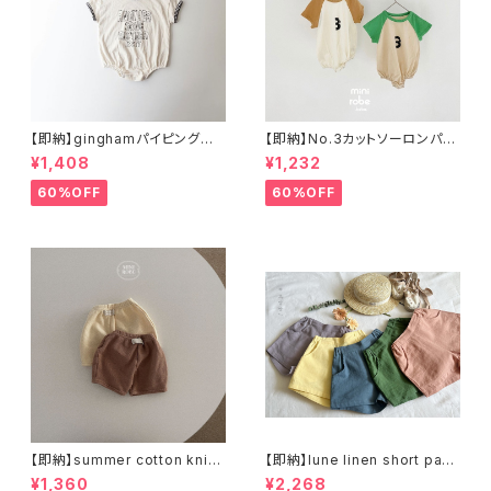
【即納】ginghamパイピングロ
【即納】No.3カットソーロンパー
ンパース
ス
¥1,408
¥1,232
60%OFF
60%OFF
【即納】summer cotton knit
【即納】lune linen short pant
pants ショートパンツ ブルマ
s リネンショートパンツ
¥1,360
¥2,268