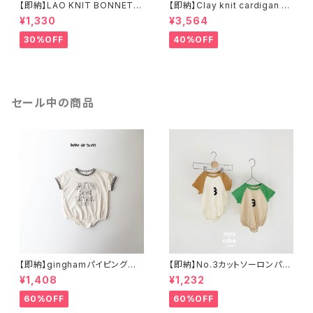
【即納】LAO KNIT BONNET
【即納】Clay knit cardigan ニ
ニット帽
ットカーディガン
¥1,330
¥3,564
30%OFF
40%OFF
セール中の商品
【即納】ginghamパイピングロ
【即納】No.3カットソーロンパー
ンパース
ス
¥1,408
¥1,232
60%OFF
60%OFF