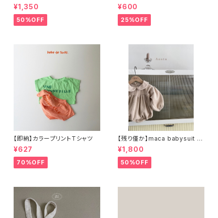
スカート スイムウェア
t
¥1,350
¥600
50%OFF
25%OFF
【即納】カラープリントTシャツ
【残り僅か】maca babysuit (B
ABY) コーデュロイロンパース
¥627
¥1,800
70%OFF
50%OFF