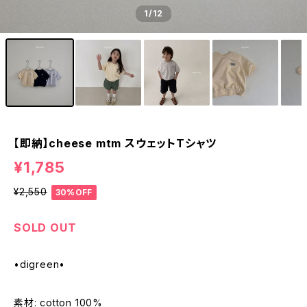
1
/12
【即納】cheese mtm スウェットTシャツ
¥1,785
¥2,550
30%OFF
SOLD OUT
•digreen•
素材: cotton 100%