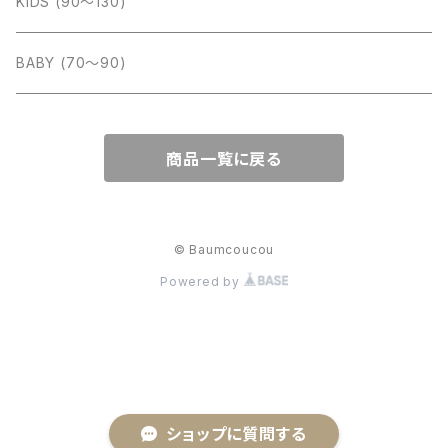
tops
Amber (kids)
KIDS (90〜130)
cut sew
bottom
Aosta (baby&kids)
BABY (70〜90)
one-piece
Babar mignon
商品一覧に戻る
rompers
BIEN A BIEN (kids)
socks
bien a bien (baby)
© Baumcoucou
Powered by
accessory
cieldemaman (baby&kids)
swimwear
cotton house(baby&kids)
goods
digreen (kids)
ショップに質問する