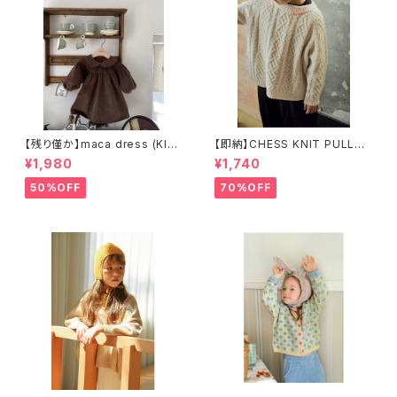
【残り僅か】maca dress (KID
【即納】CHESS KNIT PULLOV
S) コーデュロイワンピース
ER ニットケーブルプルオーバー
¥1,980
¥1,740
50%OFF
70%OFF