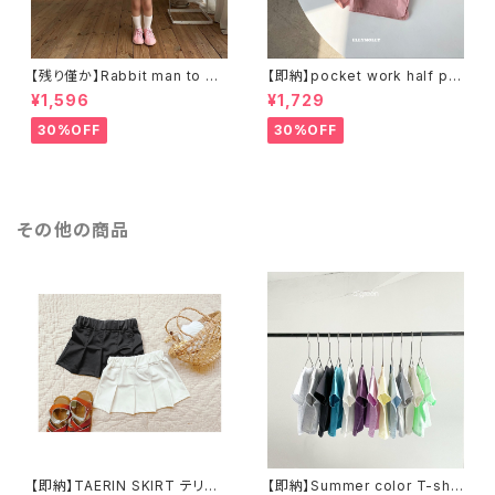
【残り僅か】Rabbit man to ma
【即納】pocket work half pa
n ラビットスウェットT
nts ワークハーフパンツ
¥1,596
¥1,729
30%OFF
30%OFF
その他の商品
【即納】TAERIN SKIRT テリン
【即納】Summer color T-shir