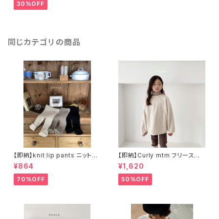
30%OFF
同じカテゴリの商品
【即納】knit lip pants ニットパ
【即納】Curly mtm フリースス
ンツ
ウェット
¥864
¥1,620
70%OFF
50%OFF