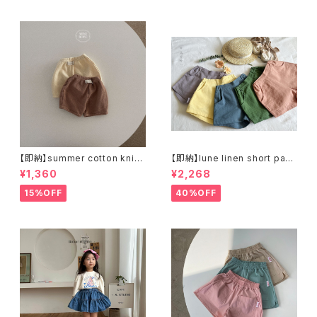
【即納】summer cotton knit
【即納】lune linen short pant
pants ショートパンツ ブルマ
s リネンショートパンツ
¥1,360
¥2,268
15%OFF
40%OFF