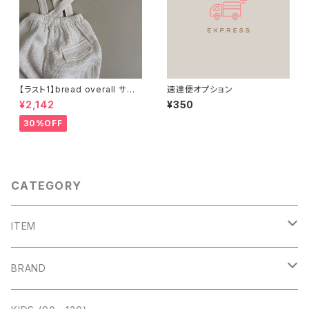
【ラスト1】bread overall サス
速達便オプション
ペンダーオーバーオール（BAB
¥2,142
¥350
Y）
30%OFF
CATEGORY
ITEM
outer
BRAND